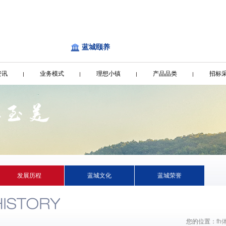
蓝城颐养
资讯
业务模式
理想小镇
产品品类
招标
发展历程
蓝城文化
蓝城荣誉
您的位置：
fh