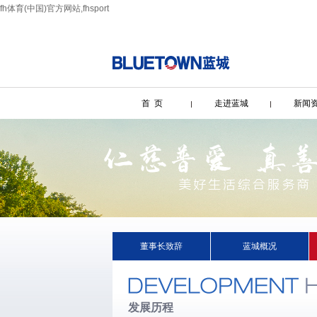
fh体育(中国)官方网站,fhsport
首 页
走进蓝城
新闻
董事长致辞
蓝城概况
发展历程