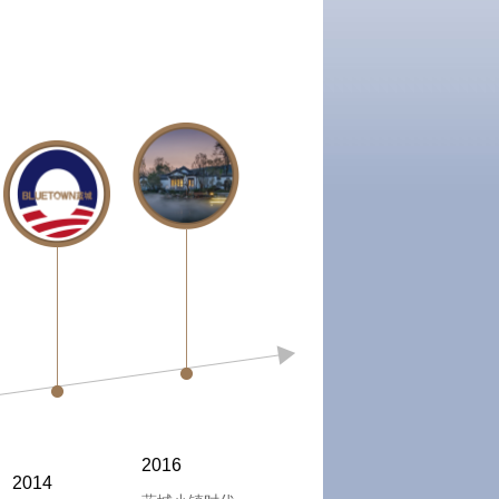
2016
2014