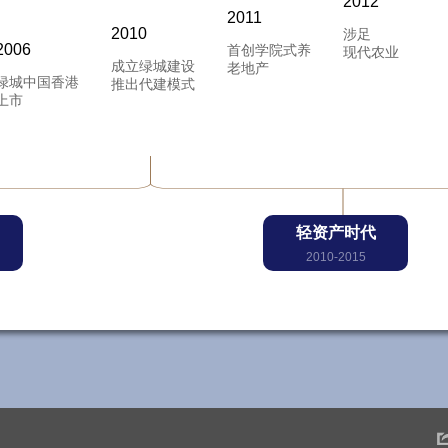
2012
2011
2010
涉足
2006
首创学院式养
现代农业
成立绿城建设
老地产
绿城中国香港
推出代建模式
上市
轻资产时代
2010-2015