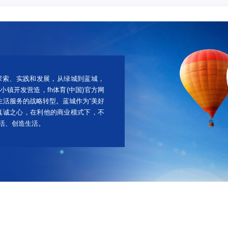
的探索、实践和发展，从绿城到蓝城，
镇开发营造，fh体育(中国)官方网
造到生活服务的战略转型。蓝城作为“美好
真诚之心，在利他的商业模式下，不
活、创造生活。