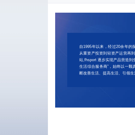
自1995年以来，经过20余年
从重资产投资到轻资产运营再到小
站,fhsport 逐步实现产品营
生活综合服务商”，始终以一颗
断改善生活、提高生活、引领生