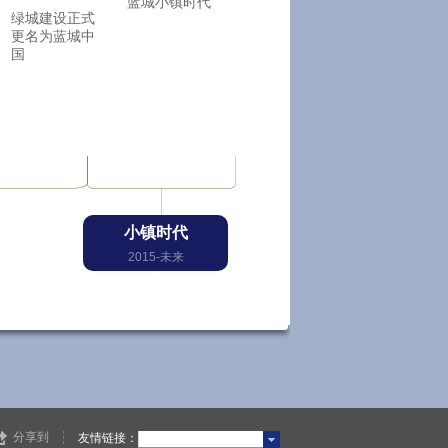
蓝城小镇时代
绿城建设正式
更名为蓝城中
国
小镇时代
2015-未来
分享到
友情链接：