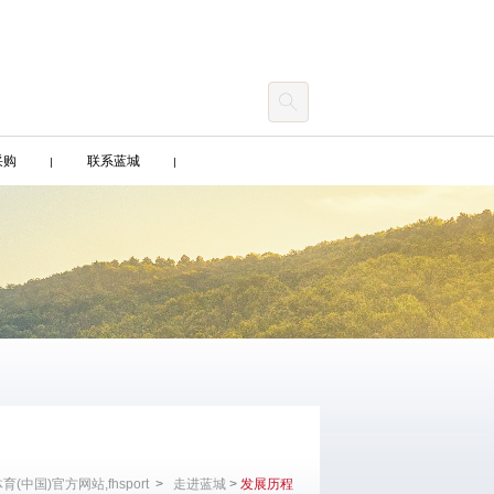
采购
联系蓝城
体育(中国)官方网站,fhsport
>
走进蓝城
>
发展历程