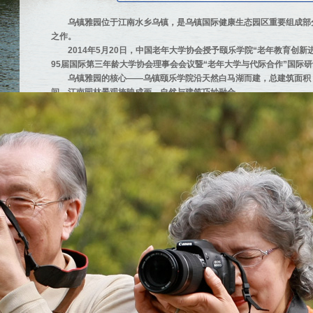
乌镇雅园位于江南水乡乌镇，是乌镇国际健康生态园区重要组成部分
之作。
2014年5月20日，中国老年大学协会授予颐乐学院“老年教育创新
95届国际第三年龄大学协会理事会会议暨“老年大学与代际合作”国际
乌镇雅园的核心——乌镇颐乐学院沿天然白马湖而建，总建筑面积 
间，江南园林景观掩映成画，自然与建筑巧妙融合。
乌镇颐乐学院课程体系分为规划类和兴趣类2个大类，10个一级学
（家庭理财、保健养生、文学、球类、旅游等），共153门课程。颐
计了6个大类（学院有你、颐养在此、乐学天地、代代相传、左邻右舍、
蓝城机构养老以蓝庭护理院为代表。蓝庭护理院位于杭州市余杭区
的专业技术力量，为“医养结合”的养老服务提供了坚强的专业保障和支
蓝庭颐养公寓为老人提供24小时医疗服务，为老年人提供日常养生
的实践者。其最大特色是为老人提供专属的个性化照护服务！