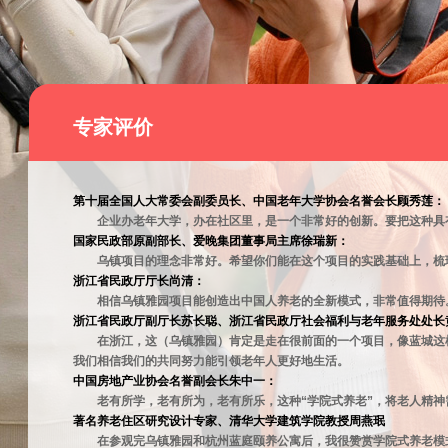
物理治疗室
起居室
专家评价
第十届全国人大常委会副委员长、中国老年大学协会名誉会长顾秀莲：
企业办老年大学，办在社区里，是一个非常好的创新。要把这种具
国家民政部原副部长、爱晚集团董事局主席徐瑞新：
乌镇项目的理念非常好。希望你们能在这个项目的实践基础上，梳
浙江省民政厅厅长尚清：
相信乌镇雅园项目能创造出中国人养老的全新模式，非常值得期待
浙江省民政厅副厅长苏长聪、浙江省民政厅社会福利与老年服务处处长
在浙江，这（乌镇雅园）肯定是走在很前面的一个项目，像蓝城这
我们相信我们的共同努力能引领老年人更好地生活。
中国房地产业协会名誉副会长朱中一：
老有所学，老有所为，老有所乐，这种“学院式养老”，将老人精
著名养老住区研究设计专家、清华大学建筑学院教授周燕珉
在参观完乌镇雅园和杭州蓝庭颐养公寓后，我很赞赏学院式养老模